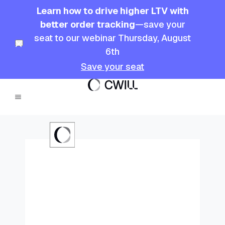
Learn how to drive higher LTV with
better order tracking
—save your
seat to our webinar Thursday, August
6th
Save your seat