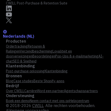
CWILL Post-Purchase & Retention Suite
Nederlands (NL)
Producten
Ordertracking
Retouren &
Ruilingen
Verzendbescherming
Loyaliteit en
doorverwijzingen
Beoordelingen
Pop-Ups & e-mailmarketing
AI-
chat
SEO & Snelheid
Klantenbinding
Post-purchase oplossing
Klantenbinding
Bronnen
Blog
Case studies
Beste Shopify-apps
Bedrijf
Over CWILL
Carrière
Word een partner
Agentschapspartners
Ondersteuning
Boek een demo
Neem contact met ons op
Helpcentrum
© 2018-2026
CWILL
. Alle rechten voorbehouden.
Algemene voorwaarden