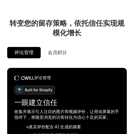
转变您的留存策略，依托信任实现规
模化增长
评论管理
会员积分
评论管理
会员积分
一眼建立信任
培育持久的忠诚度
收集并展示引人注目的图片和视频评价，让滑动屏幕的手
停止追逐一次性消费买家。巧妙地奖励您的最佳客户，以
指停下，将随意浏览的访客转化为信心十足的买家。
最大化他们的终身价值并确保长期利润。
真实评价配合 AI 生成的摘要
通过忠诚度计划带来更多复购